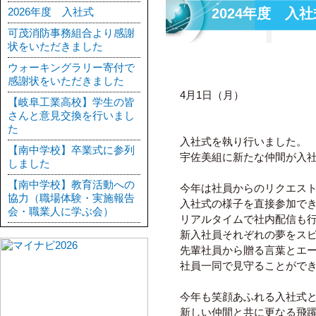
2026年度 入社式
2024年度 入社
可茂消防事務組合より感謝
状をいただきました
ウォーキングラリー寄付で
感謝状をいただきました
4月1日（月）
【岐阜工業高校】学生の皆
さんと意見交換を行いまし
た
入社式を執り行いました。
【南中学校】卒業式に参列
宇佐美組に新たな仲間が入
しました
【南中学校】教育活動への
今年は社員からのリクエス
協力（職場体験・実施報告
入社式の様子を直接参加で
会・職業人に学ぶ会）
リアルタイムで社内配信も
新入社員それぞれの夢をス
先輩社員から贈る言葉とエ
社員一同で見守ることがで
今年も笑顔あふれる入社式
新しい仲間と共に更なる飛