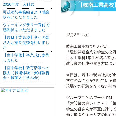
2026年度 入社式
【岐南工業高校
可茂消防事務組合より感謝
状をいただきました
ウォーキングラリー寄付で
感謝状をいただきました
12月3日（水）
【岐阜工業高校】学生の皆
さんと意見交換を行いまし
岐南工業高校で行われた
た
「建設関連企業と学生の交
【南中学校】卒業式に参列
土木工学科1年生30名の皆さ
しました
建設業の仕事や働き方につ
【南中学校】教育活動への
協力（職場体験・実施報告
当日は、若手の現場社員が
会・職業人に学ぶ会）
学生の皆さんが抱いている
現場での経験を交えながら
グループごとのワークでは
「建設業の良いところ」「
学生の皆さんが率直に話し
働く環境やキャリアの広が