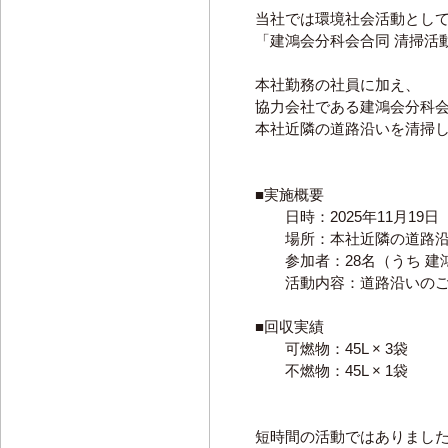
当社では環境社会活動とし
「建鴻会分科会合同 清掃活
本社勤務の社員に加え、
協力会社である建鴻会分科
本社近隣の道路沿いを清掃
■実施概要
日時：2025年11月19日（水）
場所：本社近隣の道路沿
参加者：28名（うち 建鴻
活動内容：道路沿いのごみ
■回収実績
可燃物：45L × 3袋
不燃物：45L × 1袋
短時間の活動ではありまし