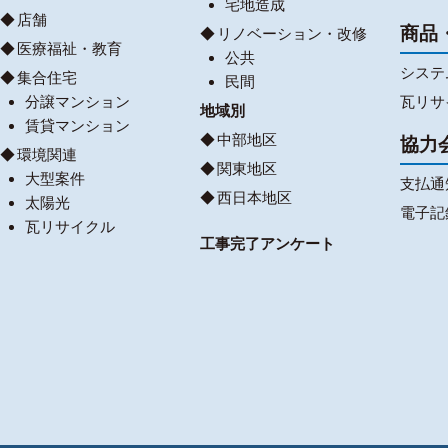
宅地造成
店舗
商品
リノベーション・改修
医療福祉・教育
公共
システ
集合住宅
民間
分譲マンション
瓦リサ
地域別
賃貸マンション
中部地区
協力
環境関連
関東地区
大型案件
支払通
西日本地区
太陽光
電子記
瓦リサイクル
工事完了アンケート