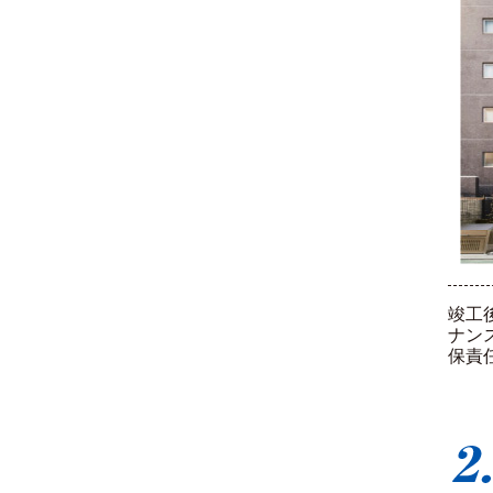
竣工
ナン
保責