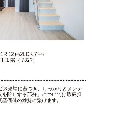
 12戸/2LDK 7戸）
階（ 782?）
ビス規準に基づき、しっかりとメンテ
入を防止する部分」については瑕疵担
資産価値の維持に繋げます。