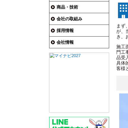
商品・技術
会社の取組み
まず
採用情報
が、
き、
会社情報
施工
門工
品受
具体
客様