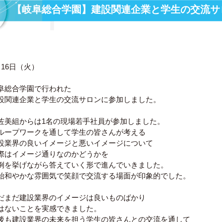
【岐阜総合学園】建設関連企業と学生の交流サ
月16日（火）
阜総合学園で行われた
設関連企業と学生の交流サロンに参加しました。
佐美組からは1名の現場若手社員が参加しました。
ループワークを通して学生の皆さんが考える
設業界の良いイメージと悪いイメージについて
際はイメージ通りなのかどうかを
例を挙げながら答えていく形で進んでいきました。
始和やかな雰囲気で笑顔で交流する場面が印象的でした。
だまだ建設業界のイメージは良いものばかり
はないことを実感できました。
後も建設業界の未来を担う学生の皆さんとの交流を通して