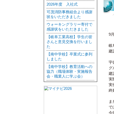
2026年度 入社式
可茂消防事務組合より感謝
状をいただきました
ウォーキングラリー寄付で
感謝状をいただきました
9
【岐阜工業高校】学生の皆
さんと意見交換を行いまし
岐
た
建
【南中学校】卒業式に参列
しました
宇
【南中学校】教育活動への
グ
協力（職場体験・実施報告
建
会・職業人に学ぶ会）
実
実
終
ま
で
今