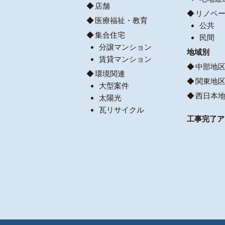
店舗
リノベ
医療福祉・教育
公共
集合住宅
民間
分譲マンション
地域別
賃貸マンション
中部地
環境関連
関東地
大型案件
西日本
太陽光
瓦リサイクル
工事完了ア