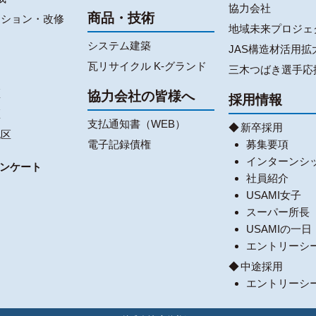
協力会社
商品・技術
ーション・改修
地域未来プロジェ
システム建築
JAS構造材活用拡
瓦リサイクル K-グランド
三木つばき選手応
区
協力会社の皆様へ
採用情報
区
支払通知書（WEB）
新卒採用
地区
電子記録債権
募集要項
インターンシ
ンケート
社員紹介
USAMI女子
スーパー所長
USAMIの一日
エントリーシ
中途採用
エントリーシ