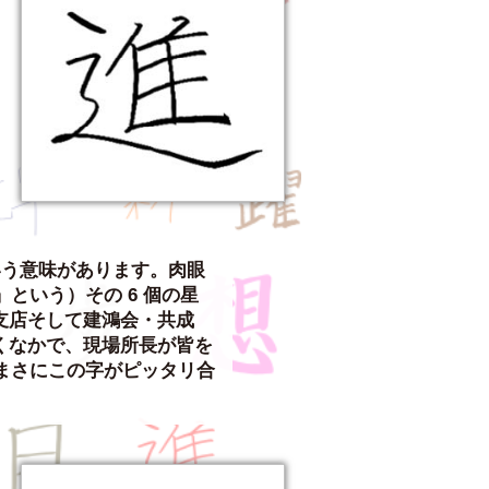
と
いう意味があります。肉眼
という）その 6 個の星
支店そして建鴻会・共成
くなかで、現場所長が皆を
そまさにこの字がピッタリ合