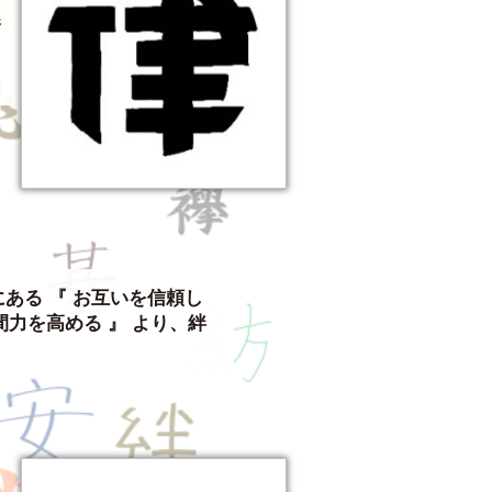
誇
き
ある 『 お互いを信頼し
力を高める 』 より、絆